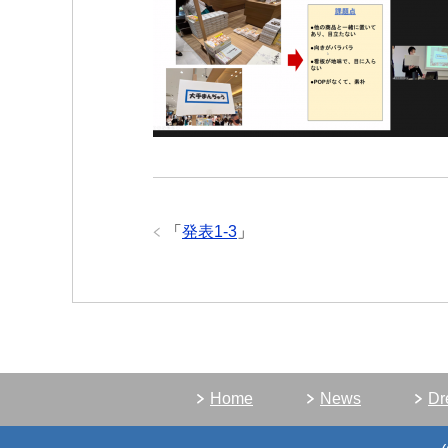
「
発表1-3
」
Home
News
D