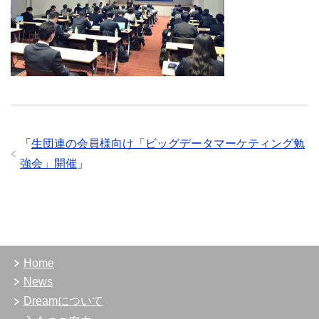
「
生団連の会員様向け「ビッグデータマーケティング勉
強会」開催
」
Home
News
Dreamについて