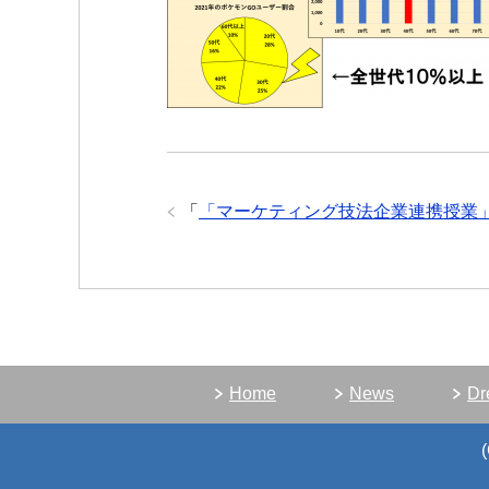
「
「マーケティング技法企業連携授業
Home
News
D