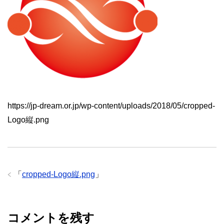
https://jp-dream.or.jp/wp-content/uploads/2018/05/cropped-
Logo縦.png
「
cropped-Logo縦.png
」
コメントを残す